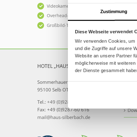
Videokamera auf DVD
Zustimmung
Overhead- und Diaprojektor
Großbild-TV 100 Hz
Diese Webseite verwendet 
Wir verwenden Cookies, um I
und die Zugriffe auf unsere 
Website an unsere Partner fü
möglicherweise mit weiteren
HOTEL „HAUS SILBERBACH“
SERV
der Dienste gesammelt habe
Sommerhauer Str. 1-5
Anfr
95100 Selb OT Silberbach
Anfa
Tel.:
+49 (0)9287-9682-0
Fax: +49 (0)9287-60 616
Dow
mail@haus-silberbach.de